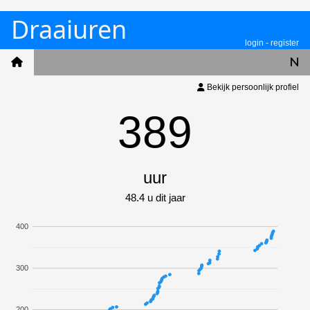
Draaiuren
login
-
register
Bekijk persoonlijk profiel
389
uur
48.4 u dit jaar
400
300
200