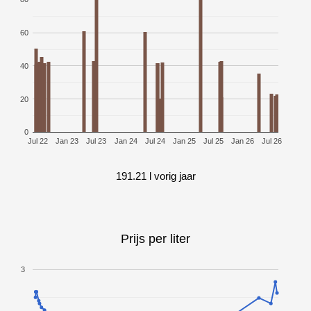
60
40
20
0
Jul 22
Jan 23
Jul 23
Jan 24
Jul 24
Jan 25
Jul 25
Jan 26
Jul 26
191.21 l vorig jaar
Prijs per liter
3